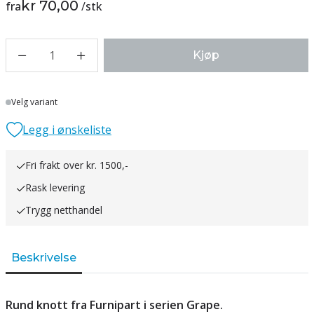
kr 70,00
fra
/
stk
1
Kjøp
Lager
Velg variant
Legg i ønskeliste
Fri frakt over kr. 1500,-
Rask levering
Trygg netthandel
Beskrivelse
Rund knott fra Furnipart i serien Grape.