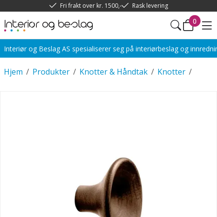
Fri frakt over kr. 1500,-
Rask levering
0
Interiør og Beslag AS spesialiserer seg på interiørbeslag og innredn
Hjem
/
Produkter
/
Knotter & Håndtak
/
Knotter
/