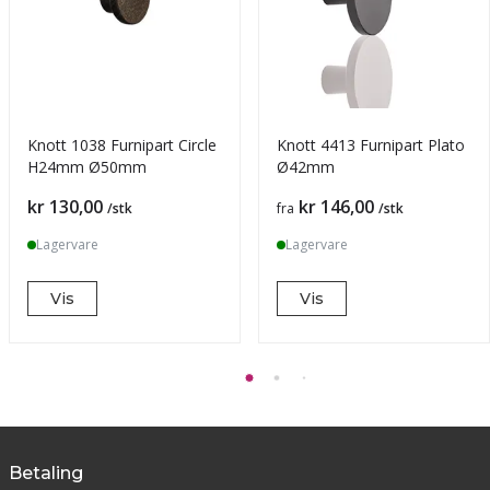
Knott 1038 Furnipart Circle
Knott 4413 Furnipart Plato
H24mm Ø50mm
Ø42mm
Pris
Pris
kr 130,00
kr 146,00
/stk
fra
/stk
Lagervare
Lagervare
Vis
Vis
Betaling