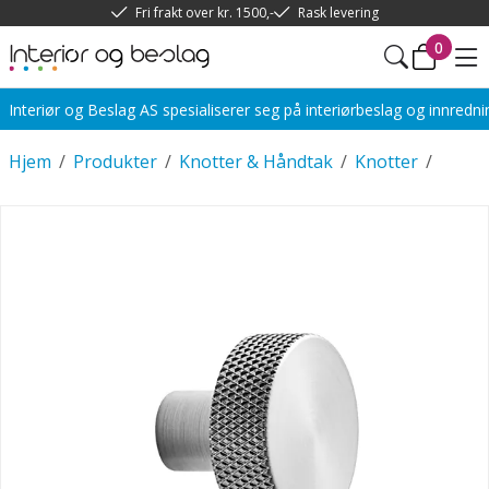
Fri frakt over kr. 1500,-
Rask levering
0
Interiør og Beslag AS spesialiserer seg på interiørbeslag og innredn
Hjem
/
Produkter
/
Knotter & Håndtak
/
Knotter
/