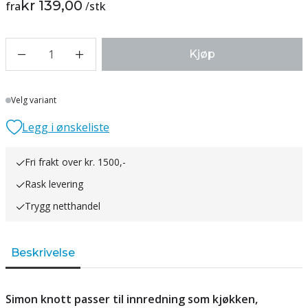
kr 139,00
fra
/
stk
1
Kjøp
Lager
Velg variant
Legg i ønskeliste
Fri frakt over kr. 1500,-
Rask levering
Trygg netthandel
Beskrivelse
Simon knott passer til innredning som kjøkken,