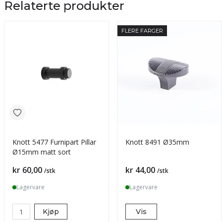
Relaterte produkter
FLERE FARGER
Knott 5477 Furnipart Pillar
Knott 8491 Ø35mm
Ø15mm matt sort
Pris
Pris
kr 60,00
kr 44,00
/stk
/stk
Lagervare
Lagervare
Kjøp
Vis